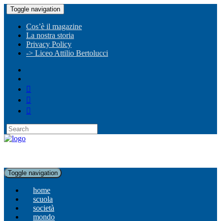
Toggle navigation
Cos’è il magazine
La nostra storia
Privacy Policy
-> Liceo Attilio Bertolucci
Toggle navigation
home
scuola
società
mondo