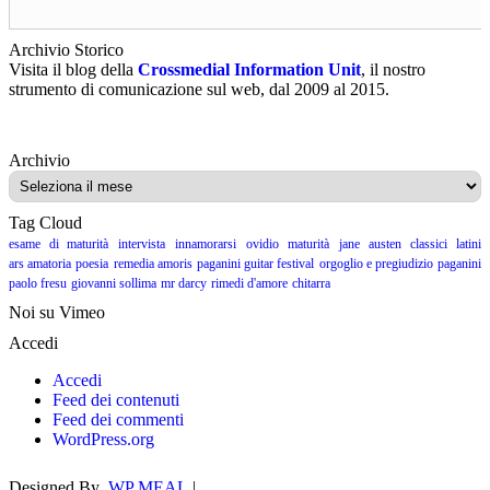
Archivio Storico
Visita il blog della
Crossmedial Information Unit
, il nostro
strumento di comunicazione sul web, dal 2009 al 2015.
Archivio
Archivio
Tag Cloud
esame di maturità
intervista
innamorarsi
ovidio
maturità
jane austen
classici latini
ars amatoria
poesia
remedia amoris
paganini guitar festival
orgoglio e pregiudizio
paganini
paolo fresu
giovanni sollima
mr darcy
rimedi d'amore
chitarra
Noi su Vimeo
Accedi
Accedi
Feed dei contenuti
Feed dei commenti
WordPress.org
Designed By
WP MEAL
|