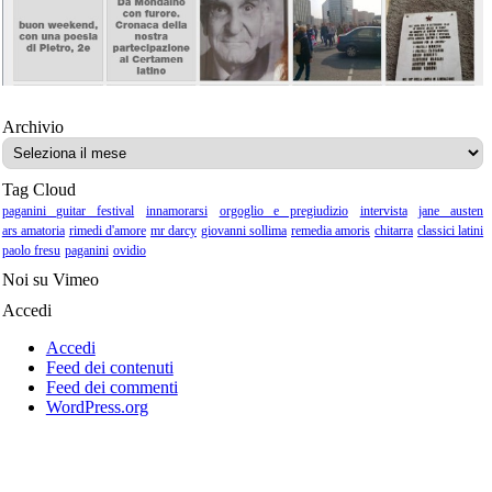
Archivio
Archivio
Tag Cloud
paganini guitar festival
innamorarsi
orgoglio e pregiudizio
intervista
jane austen
ars amatoria
rimedi d'amore
mr darcy
giovanni sollima
remedia amoris
chitarra
classici latini
paolo fresu
paganini
ovidio
Noi su Vimeo
Accedi
Accedi
Feed dei contenuti
Feed dei commenti
WordPress.org