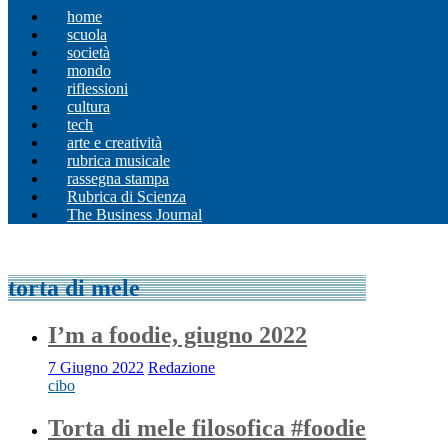
home
scuola
società
mondo
riflessioni
cultura
tech
arte e creatività
rubrica musicale
rassegna stampa
Rubrica di Scienza
The Business Journal
torta di mele
I’m a foodie, giugno 2022
7 Giugno 2022
Redazione
cibo
Torta di mele filosofica #foodie