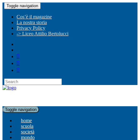
Toggle navigation
Cos’è il magazine
La nostra storia
Privacy Policy
-> Liceo Attilio Bertolucci
Toggle navigation
home
scuola
società
mondo