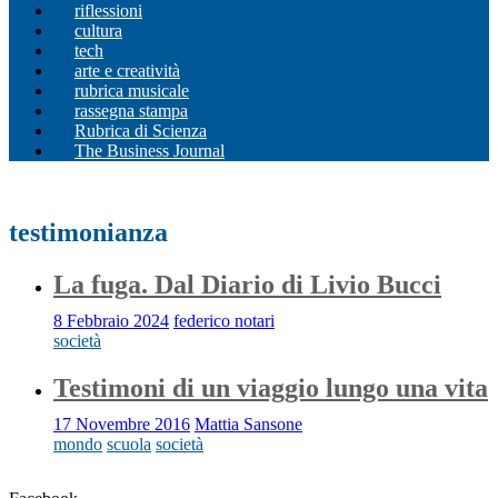
riflessioni
cultura
tech
arte e creatività
rubrica musicale
rassegna stampa
Rubrica di Scienza
The Business Journal
testimonianza
La fuga. Dal Diario di Livio Bucci
8 Febbraio 2024
federico notari
società
Testimoni di un viaggio lungo una vita
17 Novembre 2016
Mattia Sansone
mondo
scuola
società