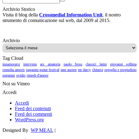
Archivio Storico
Visita il blog della
Crossmedial Information Unit
, il nostro
strumento di comunicazione sul web, dal 2009 al 2015.
Archivio
Archivio
Tag Cloud
innamorarsi
intervista
ars amatoria
paolo fresu
classici latini
giovanni sollima
remedia amoris
paganini guitar festival
jane austen
mr darcy
chitarra
orgoglio e pregiudizio
paganini
ovidio
rimedi d'amore
Noi su Vimeo
Accedi
Accedi
Feed dei contenuti
Feed dei commenti
WordPress.org
Designed By
WP MEAL
|