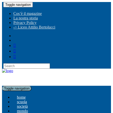
Toggle navigation
Cos’è il magazine
La nostra storia
Privacy Policy
-> Liceo Attilio Bertolucci
Toggle navigation
home
scuola
società
mondo