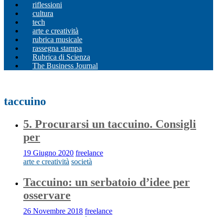
riflessioni
cultura
tech
arte e creatività
rubrica musicale
rassegna stampa
Rubrica di Scienza
The Business Journal
taccuino
5. Procurarsi un taccuino. Consigli
per
19 Giugno 2020
freelance
arte e creatività
società
Taccuino: un serbatoio d’idee per
osservare
26 Novembre 2018
freelance