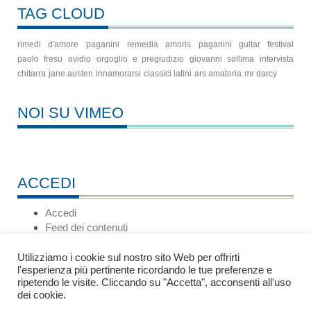
TAG CLOUD
rimedi d'amore
paganini
remedia amoris
paganini guitar festival
paolo fresu
ovidio
orgoglio e pregiudizio
giovanni sollima
intervista
chitarra
jane austen
innamorarsi
classici latini
ars amatoria
mr darcy
NOI SU VIMEO
ACCEDI
Accedi
Feed dei contenuti
Feed dei commenti
WordPress.org
Utilizziamo i cookie sul nostro sito Web per offrirti
l'esperienza più pertinente ricordando le tue preferenze e
ripetendo le visite. Cliccando su "Accetta", acconsenti all'uso
dei cookie.