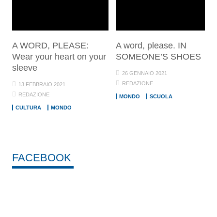
A WORD, PLEASE:
A word, please. IN
Wear your heart on your
SOMEONE’S SHOES
sleeve
26 GENNAIO 2021
REDAZIONE
13 FEBBRAIO 2021
REDAZIONE
MONDO
SCUOLA
CULTURA
MONDO
FACEBOOK