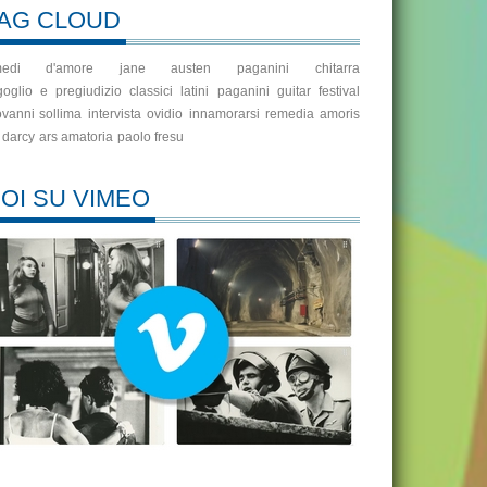
AG CLOUD
medi d'amore
jane austen
paganini
chitarra
goglio e pregiudizio
classici latini
paganini guitar festival
ovanni sollima
intervista
ovidio
innamorarsi
remedia amoris
 darcy
ars amatoria
paolo fresu
OI SU VIMEO