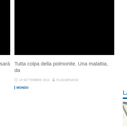
 sarà
Tutta colpa della polmonite. Una malattia,
da
19 SETTEMBRE 2016
ELISA BENASSI
MONDO
L