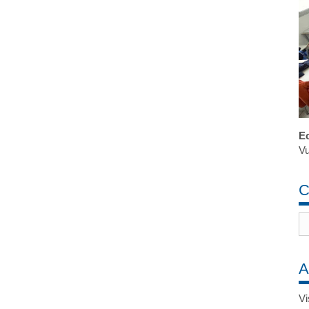
Ec
Vu
C
A
Vi