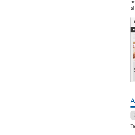
no
al
A
Ar
Ta