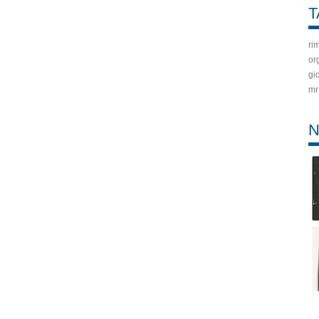
T
ri
or
gi
mr
N