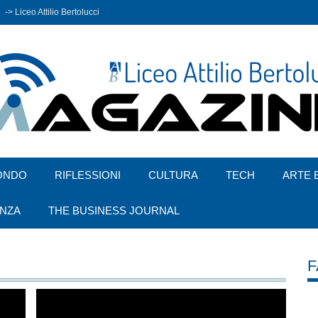
-> Liceo Attilio Bertolucci
ONDO
RIFLESSIONI
CULTURA
TECH
ARTE 
ENZA
THE BUSINESS JOURNAL