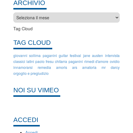
ARCHIVIO
Archivio
Tag Cloud
TAG CLOUD
giovanni sollima
paganini guitar festival
jane austen
intervista
classici latini
paolo fresu
chitarra
paganini
rimedi d'amore
ovidio
innamorarsi
remedia amoris
ars amatoria
mr darcy
orgoglio e pregiudizio
NOI SU VIMEO
ACCEDI
Accedi