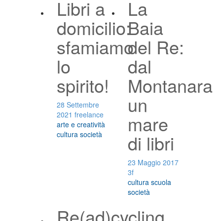
Libri a
La
domicilio:
Baia
sfamiamo
del Re:
lo
dal
spirito!
Montanara
un
28 Settembre
2021
freelance
mare
arte e creatività
cultura
società
di libri
23 Maggio 2017
3f
cultura
scuola
società
Re(ad)cycling