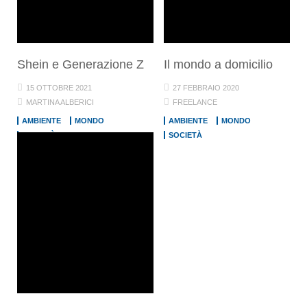
Shein e Generazione Z
Il mondo a domicilio
15 OTTOBRE 2021
27 FEBBRAIO 2020
MARTINA ALBERICI
FREELANCE
AMBIENTE
MONDO
AMBIENTE
MONDO
SOCIETÀ
SOCIETÀ