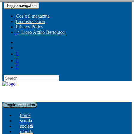
Toggle navigation
Cos’è il magazine
La nostra storia
Privacy Policy
-> Liceo Attilio Bertolucci
Toggle navigation
home
scuola
società
mondo