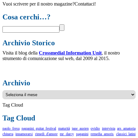
Vuoi scrivere per il nostro magazine?Contattaci!
Cosa cerchi…?
Archivio Storico
Visita il blog della
Crossmedial Information Unit
, il nostro
strumento di comunicazione sul web, dal 2009 al 2015.
Archivio
Archivio
Tag Cloud
Tag Cloud
paolo fresu
paganini guitar festival
maturità
jane austen
ovidio
intervista
ars amatoria
chitarra
innamorarsi
rimedi d'amore
mr darcy
paganini
remedia amoris
classici latini