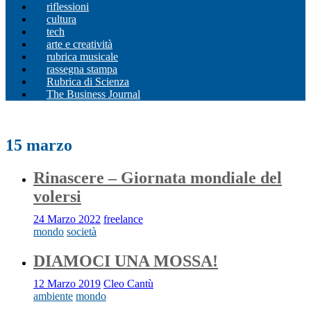
riflessioni
cultura
tech
arte e creatività
rubrica musicale
rassegna stampa
Rubrica di Scienza
The Business Journal
15 marzo
Rinascere – Giornata mondiale del
volersi
24 Marzo 2022
freelance
mondo
società
DIAMOCI UNA MOSSA!
12 Marzo 2019
Cleo Cantù
ambiente
mondo