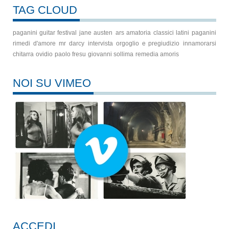
TAG CLOUD
paganini guitar festival
jane austen
ars amatoria
classici latini
paganini
rimedi d'amore
mr darcy
intervista
orgoglio e pregiudizio
innamorarsi
chitarra
ovidio
paolo fresu
giovanni sollima
remedia amoris
NOI SU VIMEO
ACCEDI