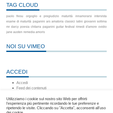
TAG CLOUD
paolo fresu
orgoglio e pregiudizio
maturità
innamorarsi
intervista
esame di maturità
paganini
ars amatoria
classici latini
giovanni sollima
mr darcy
poesia
chitarra
paganini guitar festival
rimedi d'amore
ovidio
jane austen
remedia amoris
NOI SU VIMEO
ACCEDI
Accedi
Feed dei contenuti
Feed dei commenti
WordPress.org
Utilizziamo i cookie sul nostro sito Web per offrirti
l'esperienza più pertinente ricordando le tue preferenze e
ripetendo le visite. Cliccando su "Accetta", acconsenti all'uso
dei cookie.