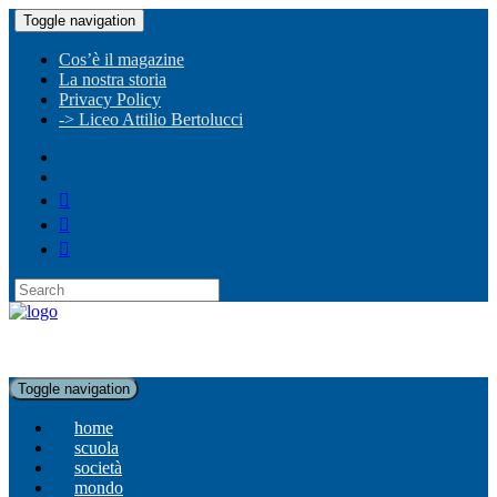
Toggle navigation
Cos’è il magazine
La nostra storia
Privacy Policy
-> Liceo Attilio Bertolucci
Toggle navigation
home
scuola
società
mondo