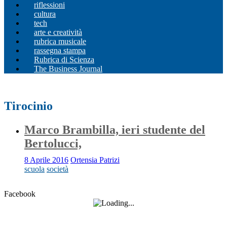
riflessioni
cultura
tech
arte e creatività
rubrica musicale
rassegna stampa
Rubrica di Scienza
The Business Journal
Tirocinio
Marco Brambilla, ieri studente del
Bertolucci,
8 Aprile 2016
Ortensia Patrizi
scuola
società
Facebook