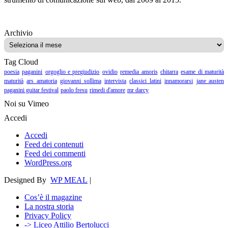
Archivio
Archivio
Tag Cloud
poesia
paganini
orgoglio e pregiudizio
ovidio
remedia amoris
chitarra
esame di maturità
maturità
ars amatoria
giovanni sollima
intervista
classici latini
innamorarsi
jane austen
paganini guitar festival
paolo fresu
rimedi d'amore
mr darcy
Noi su Vimeo
Accedi
Accedi
Feed dei contenuti
Feed dei commenti
WordPress.org
Designed By
WP MEAL
|
Cos’è il magazine
La nostra storia
Privacy Policy
-> Liceo Attilio Bertolucci