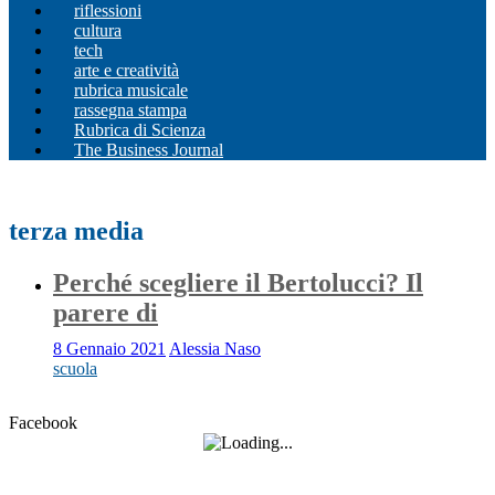
riflessioni
cultura
tech
arte e creatività
rubrica musicale
rassegna stampa
Rubrica di Scienza
The Business Journal
terza media
Perché scegliere il Bertolucci? Il
parere di
8 Gennaio 2021
Alessia Naso
scuola
Facebook