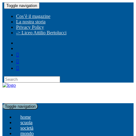
Toggle navigation
Cos’è il magazine
La nostra storia
Privacy Policy
-> Liceo Attilio Bertolucci
Toggle navigation
home
scuola
società
mondo