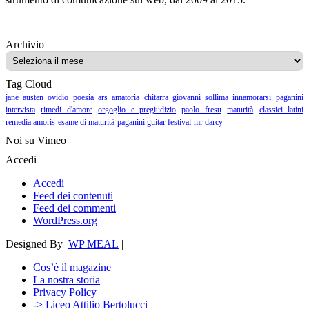
Archivio
Archivio
Tag Cloud
jane austen
ovidio
poesia
ars amatoria
chitarra
giovanni sollima
innamorarsi
paganini
intervista
rimedi d'amore
orgoglio e pregiudizio
paolo fresu
maturità
classici latini
remedia amoris
esame di maturità
paganini guitar festival
mr darcy
Noi su Vimeo
Accedi
Accedi
Feed dei contenuti
Feed dei commenti
WordPress.org
Designed By
WP MEAL
|
Cos’è il magazine
La nostra storia
Privacy Policy
-> Liceo Attilio Bertolucci