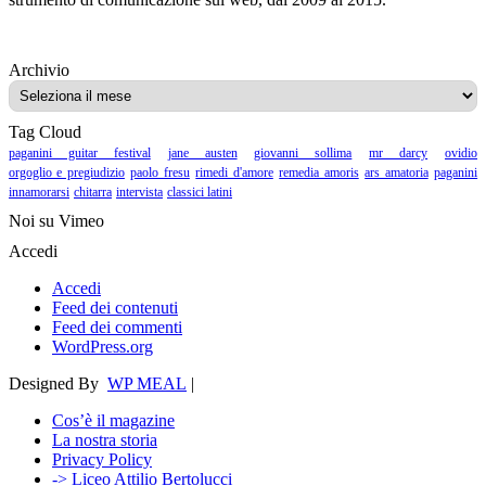
Archivio
Archivio
Tag Cloud
paganini guitar festival
jane austen
giovanni sollima
mr darcy
ovidio
orgoglio e pregiudizio
paolo fresu
rimedi d'amore
remedia amoris
ars amatoria
paganini
innamorarsi
chitarra
intervista
classici latini
Noi su Vimeo
Accedi
Accedi
Feed dei contenuti
Feed dei commenti
WordPress.org
Designed By
WP MEAL
|
Cos’è il magazine
La nostra storia
Privacy Policy
-> Liceo Attilio Bertolucci