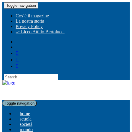
Toggle navigation
Cos’è il magazine
La nostra storia
Privacy Policy
-> Liceo Attilio Bertolucci
Toggle navigation
home
scuola
società
mondo