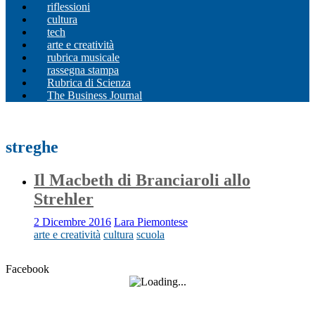
riflessioni
cultura
tech
arte e creatività
rubrica musicale
rassegna stampa
Rubrica di Scienza
The Business Journal
streghe
Il Macbeth di Branciaroli allo
Strehler
2 Dicembre 2016
Lara Piemontese
arte e creatività
cultura
scuola
Facebook