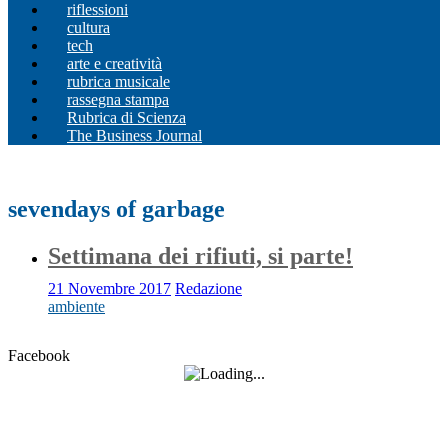
riflessioni
cultura
tech
arte e creatività
rubrica musicale
rassegna stampa
Rubrica di Scienza
The Business Journal
sevendays of garbage
Settimana dei rifiuti, si parte!
21 Novembre 2017
Redazione
ambiente
Facebook