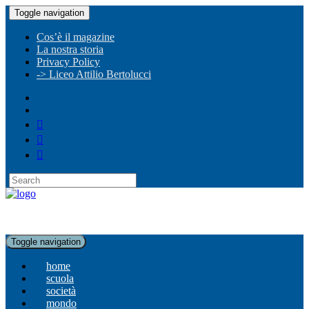
Toggle navigation
Cos’è il magazine
La nostra storia
Privacy Policy
-> Liceo Attilio Bertolucci
Toggle navigation
home
scuola
società
mondo