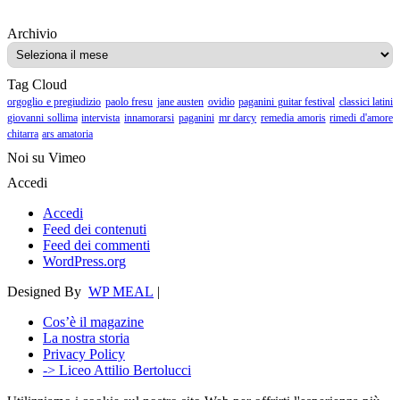
Archivio
Archivio
Tag Cloud
orgoglio e pregiudizio
paolo fresu
jane austen
ovidio
paganini guitar festival
classici latini
giovanni sollima
intervista
innamorarsi
paganini
mr darcy
remedia amoris
rimedi d'amore
chitarra
ars amatoria
Noi su Vimeo
Accedi
Accedi
Feed dei contenuti
Feed dei commenti
WordPress.org
Designed By
WP MEAL
|
Cos’è il magazine
La nostra storia
Privacy Policy
-> Liceo Attilio Bertolucci