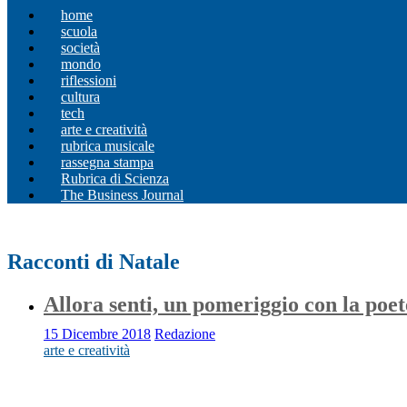
home
scuola
società
mondo
riflessioni
cultura
tech
arte e creatività
rubrica musicale
rassegna stampa
Rubrica di Scienza
The Business Journal
Racconti di Natale
Allora senti, un pomeriggio con la poet
15 Dicembre 2018
Redazione
arte e creatività