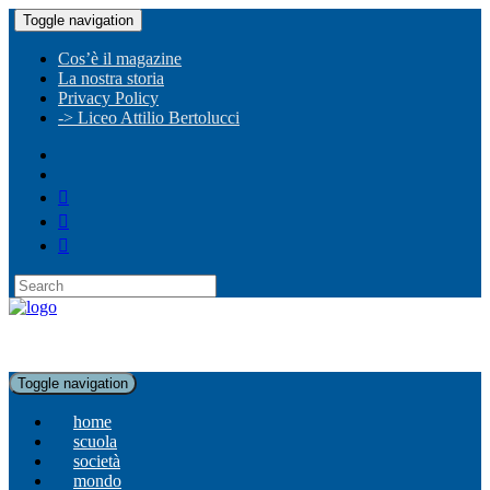
Toggle navigation
Cos’è il magazine
La nostra storia
Privacy Policy
-> Liceo Attilio Bertolucci
Toggle navigation
home
scuola
società
mondo