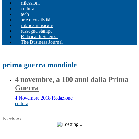
riflessioni
cultura
tech
arte e creatività
rubrica musicale
rassegna stampa
Rubrica di Scienza
The Business Journal
prima guerra mondiale
4 novembre, a 100 anni dalla Prima
Guerra
4 Novembre 2018
Redazione
cultura
Facebook