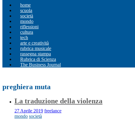
home
scuola
società
mondo
riflessioni
cultura
tech
arte e creatività
rubrica musicale
rassegna stampa
Rubrica di Scienza
The Business Journal
preghiera muta
La traduzione della violenza
27 Aprile 2019
freelance
mondo
società