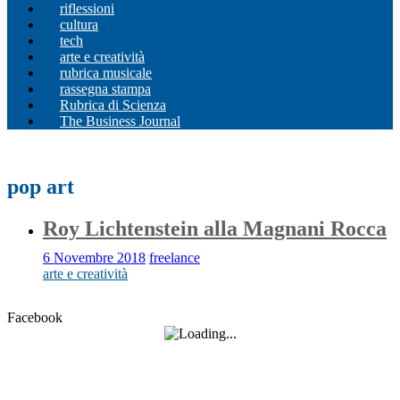
riflessioni
cultura
tech
arte e creatività
rubrica musicale
rassegna stampa
Rubrica di Scienza
The Business Journal
pop art
Roy Lichtenstein alla Magnani Rocca
6 Novembre 2018
freelance
arte e creatività
Facebook