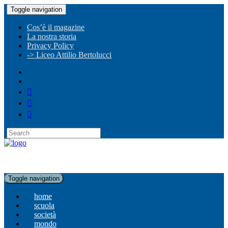
Toggle navigation
Cos’è il magazine
La nostra storia
Privacy Policy
-> Liceo Attilio Bertolucci
Toggle navigation
home
scuola
società
mondo