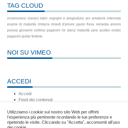
TAG CLOUD
innamorarsi
classici latini
orgoglio e pregiudizio
ars amatoria
intervista
esame di maturità
chitarra
rimedi d'amore
paolo fresu
remedia amoris
poesia
giovanni sollima
paganini
mr darcy
maturità
jane austen
ovidio
paganini guitar festival
NOI SU VIMEO
ACCEDI
Accedi
Feed dei contenuti
Feed dei commenti
WordPress.org
Utilizziamo i cookie sul nostro sito Web per offrirti
l'esperienza più pertinente ricordando le tue preferenze e
ripetendo le visite. Cliccando su "Accetta", acconsenti all'uso
dei cookie.