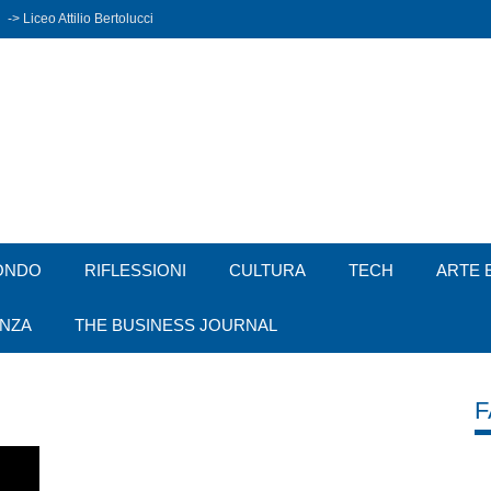
-> Liceo Attilio Bertolucci
ONDO
RIFLESSIONI
CULTURA
TECH
ARTE 
ENZA
THE BUSINESS JOURNAL