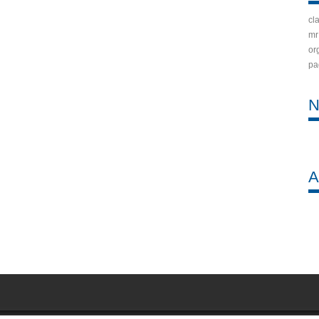
cla
mr
or
pa
N
A