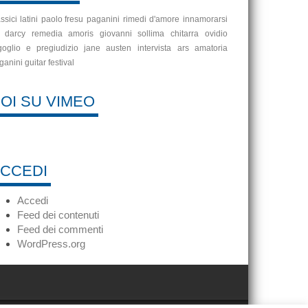
ssici latini
paolo fresu
paganini
rimedi d'amore
innamorarsi
 darcy
remedia amoris
giovanni sollima
chitarra
ovidio
goglio e pregiudizio
jane austen
intervista
ars amatoria
ganini guitar festival
OI SU VIMEO
CCEDI
Accedi
Feed dei contenuti
Feed dei commenti
WordPress.org