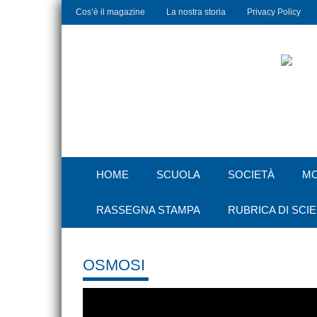
Cos’è il magazine
La nostra storia
Privacy Policy
HOME
SCUOLA
SOCIETÀ
M
RASSEGNA STAMPA
RUBRICA DI SCI
OSMOSI