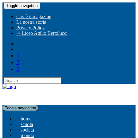
Toggle navigation
Cos’è il magazine
La nostra storia
Privacy Policy
-> Liceo Attilio Bertolucci
Toggle navigation
home
scuola
società
mondo