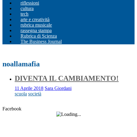
riflessioni
cultura
tech
arte e creatività
rubrica musicale
rassegna stampa
Rubrica di Scienza
The Business Journal
noallamafia
DIVENTA IL CAMBIAMENTO!
11 Aprile 2018
Sara Giordani
scuola
società
Facebook