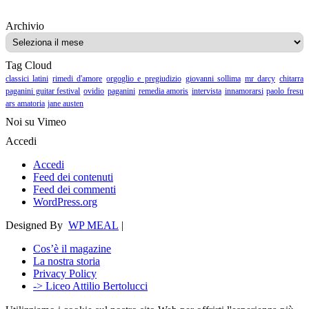
Archivio
Archivio
Tag Cloud
classici latini
rimedi d'amore
orgoglio e pregiudizio
giovanni sollima
mr darcy
chitarra
paganini guitar festival
ovidio
paganini
remedia amoris
intervista
innamorarsi
paolo fresu
ars amatoria
jane austen
Noi su Vimeo
Accedi
Accedi
Feed dei contenuti
Feed dei commenti
WordPress.org
Designed By
WP MEAL
|
Cos’è il magazine
La nostra storia
Privacy Policy
-> Liceo Attilio Bertolucci