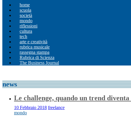
home
scuola
società
mondo
riflessioni
cultura
tech
arte e creatività
rubrica musicale
rassegna stampa
Rubrica di Scienza
The Business Journal
news
Le challenge, quando un trend diventa
10 Febbraio 2018
freelance
mondo