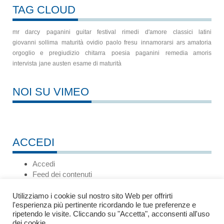
TAG CLOUD
mr darcy
paganini guitar festival
rimedi d'amore
classici latini
giovanni sollima
maturità
ovidio
paolo fresu
innamorarsi
ars amatoria
orgoglio e pregiudizio
chitarra
poesia
paganini
remedia amoris
intervista
jane austen
esame di maturità
NOI SU VIMEO
ACCEDI
Accedi
Feed dei contenuti
Feed dei commenti
WordPress.org
Utilizziamo i cookie sul nostro sito Web per offrirti
l'esperienza più pertinente ricordando le tue preferenze e
ripetendo le visite. Cliccando su "Accetta", acconsenti all'uso
dei cookie.