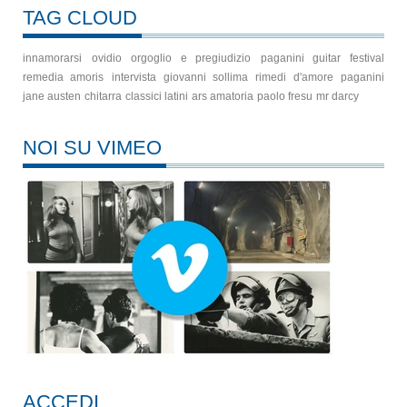
TAG CLOUD
innamorarsi
ovidio
orgoglio e pregiudizio
paganini guitar festival
remedia amoris
intervista
giovanni sollima
rimedi d'amore
paganini
jane austen
chitarra
classici latini
ars amatoria
paolo fresu
mr darcy
NOI SU VIMEO
ACCEDI