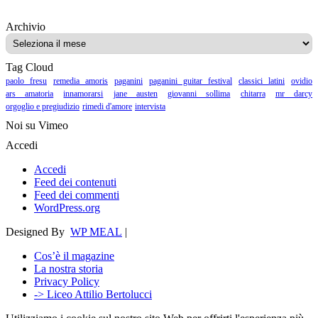
Archivio
Archivio
Tag Cloud
paolo fresu
remedia amoris
paganini
paganini guitar festival
classici latini
ovidio
ars amatoria
innamorarsi
jane austen
giovanni sollima
chitarra
mr darcy
orgoglio e pregiudizio
rimedi d'amore
intervista
Noi su Vimeo
Accedi
Accedi
Feed dei contenuti
Feed dei commenti
WordPress.org
Designed By
WP MEAL
|
Cos’è il magazine
La nostra storia
Privacy Policy
-> Liceo Attilio Bertolucci