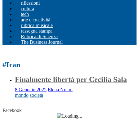
riflessioni
cultura
tech
arte e creatività
rubrica musicale
rassegna stampa
Rubrica di Scienza
The Business Journal
#Iran
Finalmente libertà per Cecilia Sala
8 Gennaio 2025
Elena Notari
mondo
società
Facebook