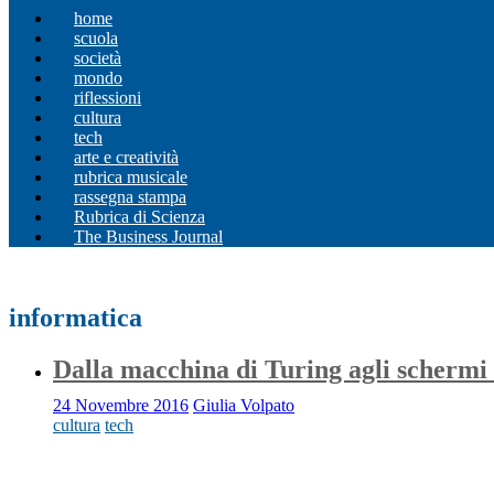
home
scuola
società
mondo
riflessioni
cultura
tech
arte e creatività
rubrica musicale
rassegna stampa
Rubrica di Scienza
The Business Journal
informatica
Dalla macchina di Turing agli schermi u
24 Novembre 2016
Giulia Volpato
cultura
tech