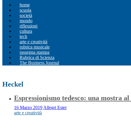
home
scuola
società
mondo
riflessioni
cultura
tech
arte e creatività
rubrica musicale
rassegna stampa
Rubrica di Scienza
The Business Journal
Heckel
Espressionismo tedesco: una mostra al
16 Marzo 2019
Allegri Ester
arte e creatività