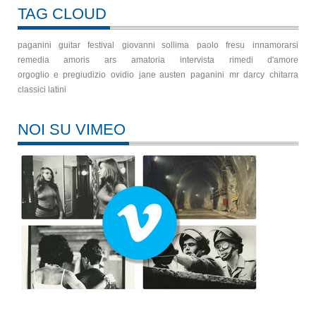
TAG CLOUD
paganini guitar festival
giovanni sollima
paolo fresu
innamorarsi
remedia amoris
ars amatoria
intervista
rimedi d'amore
orgoglio e pregiudizio
ovidio
jane austen
paganini
mr darcy
chitarra
classici latini
NOI SU VIMEO