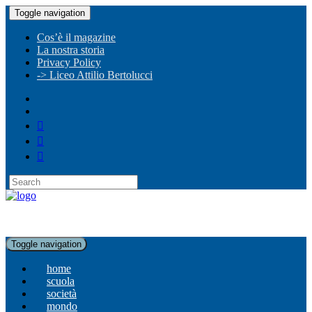
Toggle navigation
Cos’è il magazine
La nostra storia
Privacy Policy
-> Liceo Attilio Bertolucci
Toggle navigation
home
scuola
società
mondo