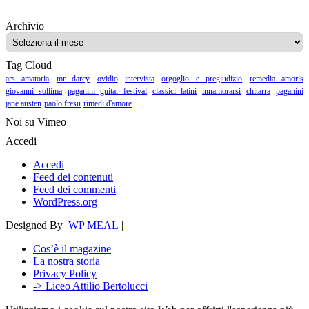
Archivio
Archivio
Tag Cloud
ars amatoria
mr darcy
ovidio
intervista
orgoglio e pregiudizio
remedia amoris
giovanni sollima
paganini guitar festival
classici latini
innamorarsi
chitarra
paganini
jane austen
paolo fresu
rimedi d'amore
Noi su Vimeo
Accedi
Accedi
Feed dei contenuti
Feed dei commenti
WordPress.org
Designed By
WP MEAL
|
Cos’è il magazine
La nostra storia
Privacy Policy
-> Liceo Attilio Bertolucci