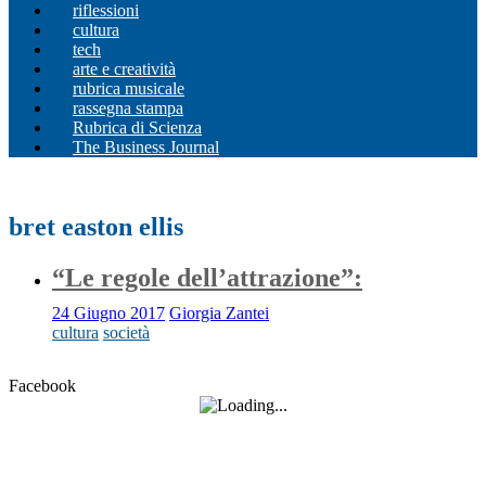
riflessioni
cultura
tech
arte e creatività
rubrica musicale
rassegna stampa
Rubrica di Scienza
The Business Journal
bret easton ellis
“Le regole dell’attrazione”:
24 Giugno 2017
Giorgia Zantei
cultura
società
Facebook