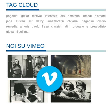
TAG CLOUD
paganini guitar festival
intervista
ars amatoria
rimedi d'amore
jane austen
mr darcy
innamorarsi
chitarra
paganini
ovidio
remedia amoris
paolo fresu
classici latini
orgoglio e pregiudizio
giovanni sollima
NOI SU VIMEO