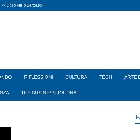
-> Liceo Attilio Bertolucci
ONDO
RIFLESSIONI
CULTURA
TECH
ARTE 
ENZA
THE BUSINESS JOURNAL