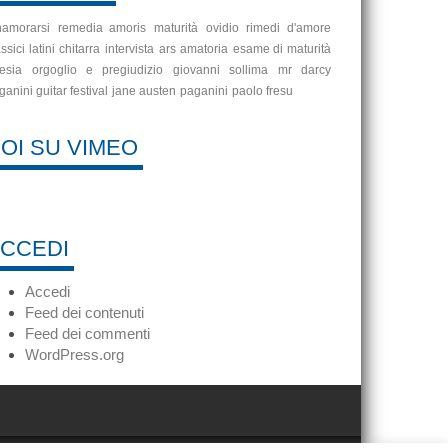
namorarsi
remedia amoris
maturità
ovidio
rimedi d'amore
ssici latini
chitarra
intervista
ars amatoria
esame di maturità
esia
orgoglio e pregiudizio
giovanni sollima
mr darcy
ganini guitar festival
jane austen
paganini
paolo fresu
OI SU VIMEO
CCEDI
Accedi
Feed dei contenuti
Feed dei commenti
WordPress.org