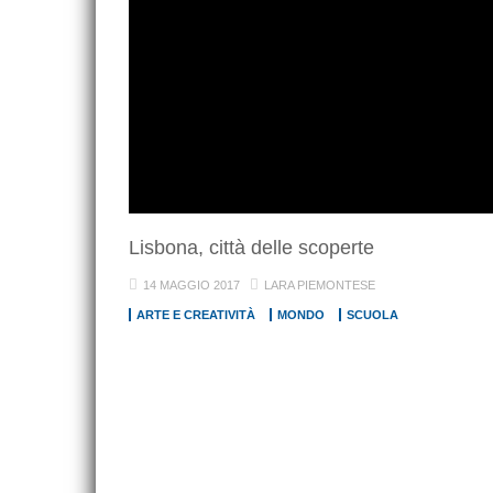
Lisbona, città delle scoperte
14 MAGGIO 2017
LARA PIEMONTESE
ARTE E CREATIVITÀ
MONDO
SCUOLA