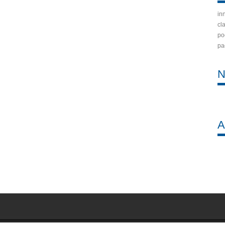
in
cla
po
pa
N
A