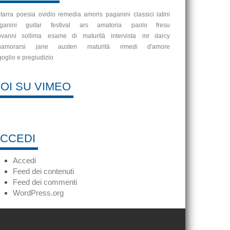
itarra
poesia
ovidio
remedia amoris
paganini
classici latini
ganini guitar festival
ars amatoria
paolo fresu
ovanni sollima
esame di maturità
intervista
mr darcy
namorarsi
jane austen
maturità
rimedi d'amore
goglio e pregiudizio
OI SU VIMEO
CCEDI
Accedi
Feed dei contenuti
Feed dei commenti
WordPress.org