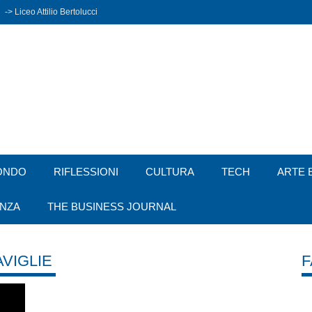
-> Liceo Attilio Bertolucci
ONDO
RIFLESSIONI
CULTURA
TECH
ARTE 
ENZA
THE BUSINESS JOURNAL
VIGLIE