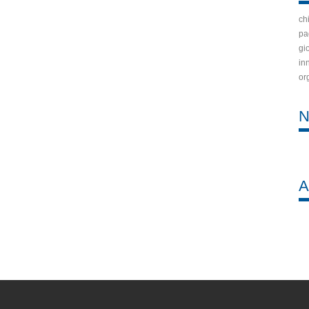
ch
pa
gi
in
or
N
A