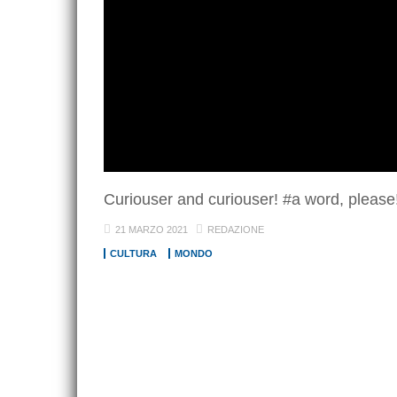
Curiouser and curiouser! #a word, please
21 MARZO 2021
REDAZIONE
CULTURA
MONDO