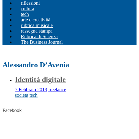
riflessioni
cultura
tech
arte e creatività
rubrica musicale
rassegna stampa
Rubrica di Scienza
The Business Journal
Alessandro D’Avenia
Identità digitale
7 Febbraio 2019
freelance
società
tech
Facebook