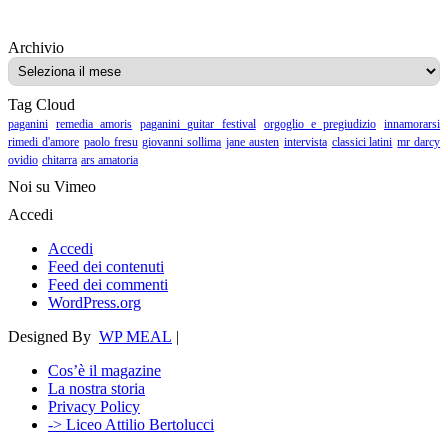
Archivio
Archivio
Tag Cloud
paganini
remedia amoris
paganini guitar festival
orgoglio e pregiudizio
innamorarsi
rimedi d'amore
paolo fresu
giovanni sollima
jane austen
intervista
classici latini
mr darcy
ovidio
chitarra
ars amatoria
Noi su Vimeo
Accedi
Accedi
Feed dei contenuti
Feed dei commenti
WordPress.org
Designed By
WP MEAL
|
Cos’è il magazine
La nostra storia
Privacy Policy
-> Liceo Attilio Bertolucci