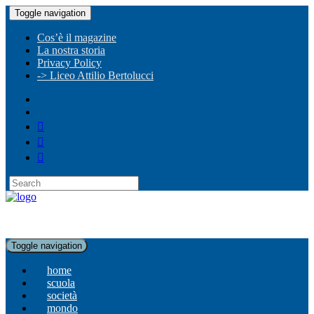
Toggle navigation
Cos’è il magazine
La nostra storia
Privacy Policy
-> Liceo Attilio Bertolucci
Toggle navigation
home
scuola
società
mondo