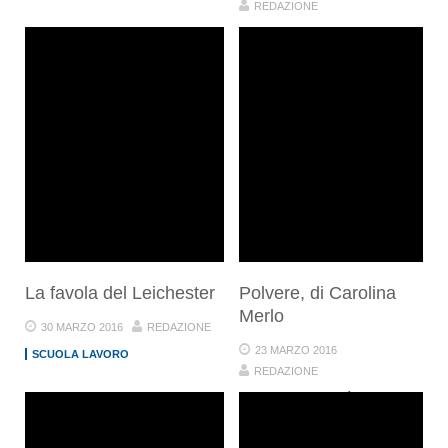
REDAZIONE
AMBIENTE
ARTE E CREATIVITÀ
La favola del Leichester
Polvere, di Carolina
Merlo
30 MARZO 2016
REDAZIONE
23 MARZO 2016
SCUOLA LAVORO
REDAZIONE
ARTE E CREATIVITÀ