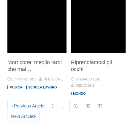
Morricone: meglio tardi
Riprendiamoci gli
che mai…
occhi
17 MARZO 2016
REDAZIONE
14 MARZO 2016
REDAZIONE
MUSICA
SCUOLA LAVORO
MONDO
Previous Article
1
…
31
32
33
Next Article