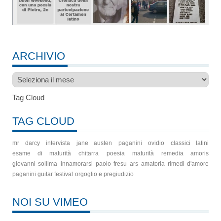
ARCHIVIO
Archivio
Tag Cloud
TAG CLOUD
mr darcy
intervista
jane austen
paganini
ovidio
classici latini
esame di maturità
chitarra
poesia
maturità
remedia amoris
giovanni sollima
innamorarsi
paolo fresu
ars amatoria
rimedi d'amore
paganini guitar festival
orgoglio e pregiudizio
NOI SU VIMEO