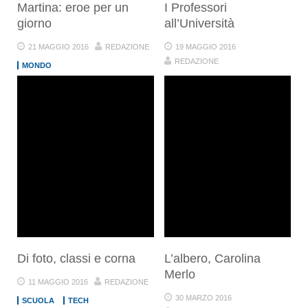
Martina: eroe per un
I Professori
giorno
all’Università
21 MAGGIO 2016
REDAZIONE
19 MAGGIO 2016
REDAZIONE
MONDO
SCUOLA
Di foto, classi e corna
L’albero, Carolina
Merlo
11 MAGGIO 2016
REDAZIONE
30 MARZO 2016
SCUOLA
TECH