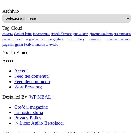
Archivio
Archivio
Tag Cloud
chitarra
classici latini
innamorarsi
rimedi d'amore
jane austen
giovanni sollima
ars amatoria
paolo fresu
orgoglio e pregiudizio
mr darcy
paganini
remedia amoris
paganini guitar festival
intervista
ovidio
Noi su Vimeo
Accedi
Accedi
Feed dei contenuti
Feed dei commenti
WordPress.org
Designed By
WP MEAL
|
Cos’è il magazine
La nostra storia
Privacy Policy
-> Liceo Attilio Bertolucci