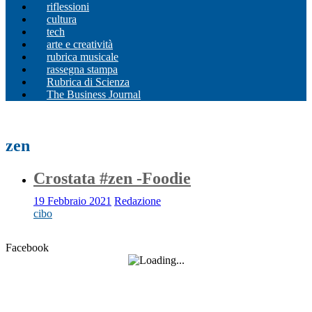
riflessioni
cultura
tech
arte e creatività
rubrica musicale
rassegna stampa
Rubrica di Scienza
The Business Journal
zen
Crostata #zen -Foodie
19 Febbraio 2021
Redazione
cibo
Facebook