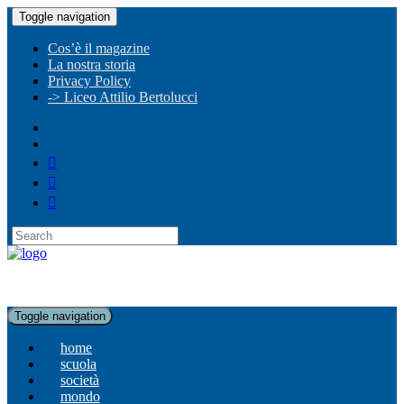
Toggle navigation
Cos’è il magazine
La nostra storia
Privacy Policy
-> Liceo Attilio Bertolucci
Toggle navigation
home
scuola
società
mondo