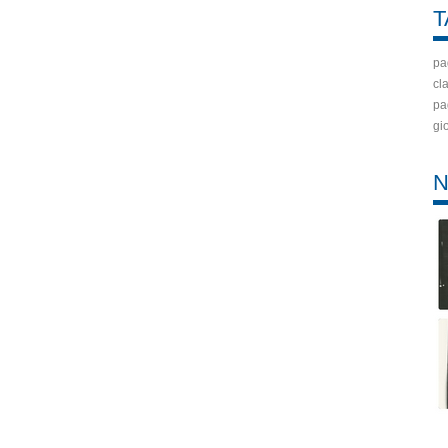
T
pa
cla
pa
gi
N