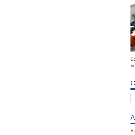
Ec
Vu
C
A
Vi