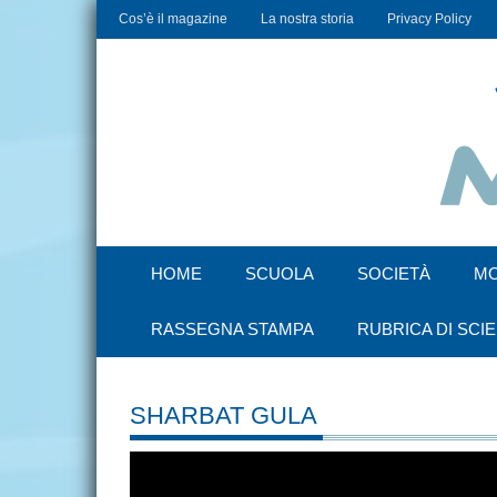
Cos’è il magazine
La nostra storia
Privacy Policy
HOME
SCUOLA
SOCIETÀ
M
RASSEGNA STAMPA
RUBRICA DI SCI
SHARBAT GULA