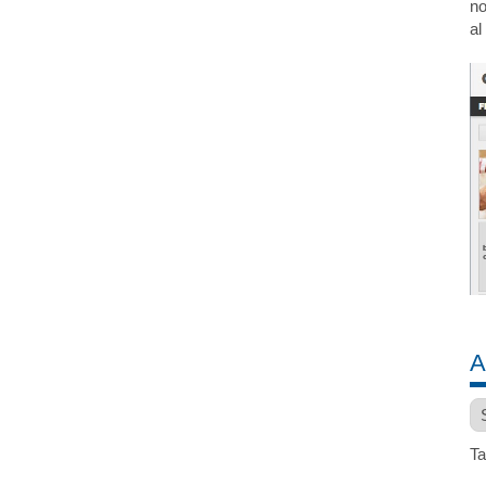
no
al
A
Ar
Ta