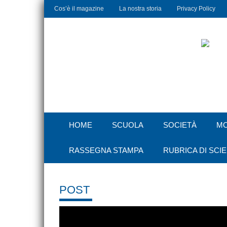
Cos’è il magazine
La nostra storia
Privacy Policy
HOME
SCUOLA
SOCIETÀ
M
RASSEGNA STAMPA
RUBRICA DI SCI
POST