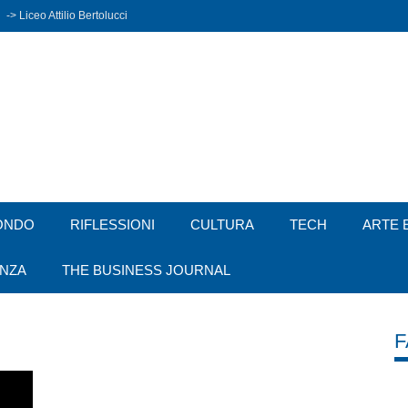
-> Liceo Attilio Bertolucci
ONDO
RIFLESSIONI
CULTURA
TECH
ARTE 
ENZA
THE BUSINESS JOURNAL