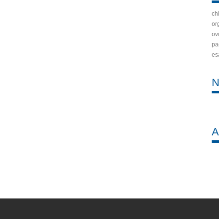
ch
or
ov
pa
es
N
A