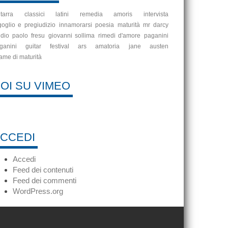
itarra
classici latini
remedia amoris
intervista
goglio e pregiudizio
innamorarsi
poesia
maturità
mr darcy
idio
paolo fresu
giovanni sollima
rimedi d'amore
paganini
ganini guitar festival
ars amatoria
jane austen
ame di maturità
OI SU VIMEO
CCEDI
Accedi
Feed dei contenuti
Feed dei commenti
WordPress.org