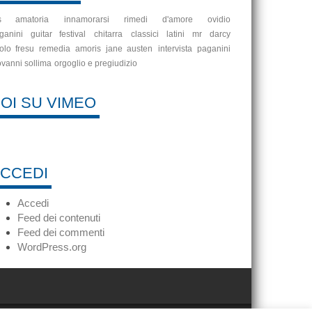
s amatoria
innamorarsi
rimedi d'amore
ovidio
ganini guitar festival
chitarra
classici latini
mr darcy
olo fresu
remedia amoris
jane austen
intervista
paganini
ovanni sollima
orgoglio e pregiudizio
OI SU VIMEO
CCEDI
Accedi
Feed dei contenuti
Feed dei commenti
WordPress.org