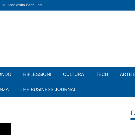
-> Liceo Attilio Bertolucci
ONDO
RIFLESSIONI
CULTURA
TECH
ARTE 
ENZA
THE BUSINESS JOURNAL