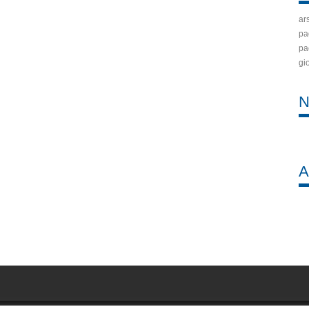
ar
pa
pa
gi
N
A