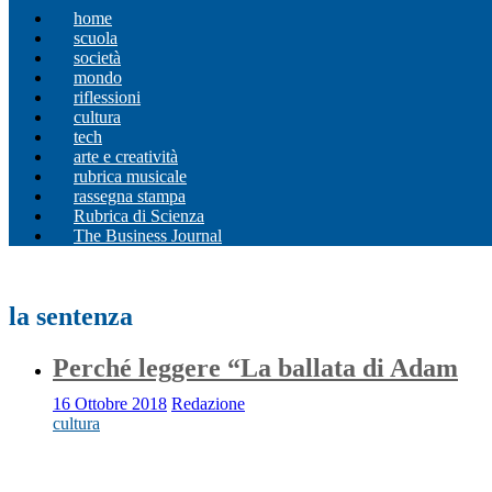
home
scuola
società
mondo
riflessioni
cultura
tech
arte e creatività
rubrica musicale
rassegna stampa
Rubrica di Scienza
The Business Journal
la sentenza
Perché leggere “La ballata di Adam
16 Ottobre 2018
Redazione
cultura