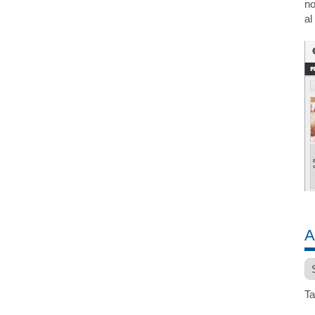
no
al
A
Ar
Ta