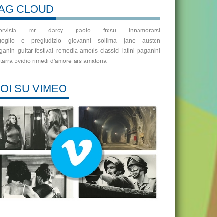
AG CLOUD
ervista
mr darcy
paolo fresu
innamorarsi
goglio e pregiudizio
giovanni sollima
jane austen
ganini guitar festival
remedia amoris
classici latini
paganini
itarra
ovidio
rimedi d'amore
ars amatoria
OI SU VIMEO