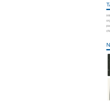
T
int
or
pa
ch
N