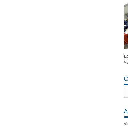
Ec
Vu
C
A
Vi