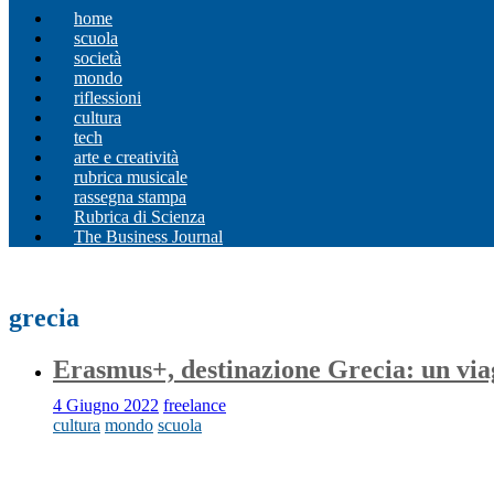
home
scuola
società
mondo
riflessioni
cultura
tech
arte e creatività
rubrica musicale
rassegna stampa
Rubrica di Scienza
The Business Journal
grecia
Erasmus+, destinazione Grecia: un viag
4 Giugno 2022
freelance
cultura
mondo
scuola