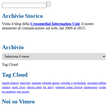
Archivio Storico
Visita il blog della
Crossmedial Information Unit
, il nostro
strumento di comunicazione sul web, dal 2009 al 2015.
Archivio
Archivio
Tag Cloud
Tag Cloud
rimedi d'amore
intervista
paganini
remedia amoris
orgoglio e pregiudizio
giovanni sollima
chitarra
paolo fresu
classici latini
mr darcy
paganini guitar festival
innamorarsi
ovidio
ars amatoria
jane austen
Noi su Vimeo