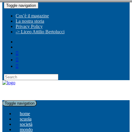
Toggle navigation
Cos’è il magazine
La nostra storia
Privacy Policy
-> Liceo Attilio Bertolucci
Toggle navigation
home
scuola
società
mondo