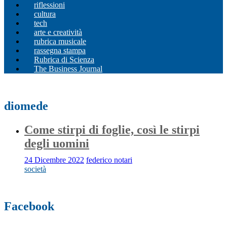
riflessioni
cultura
tech
arte e creatività
rubrica musicale
rassegna stampa
Rubrica di Scienza
The Business Journal
diomede
Come stirpi di foglie, così le stirpi
degli uomini
24 Dicembre 2022
federico notari
società
Facebook