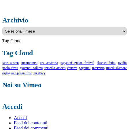
Archivio
Archivio
Tag Cloud
Tag Cloud
jane austen
innamorarsi
ars amatoria
paganini guitar festival
classici latini
ovidio
paolo fresu
giovanni sollima
remedia amoris
chitarra
paganini
intervista
rimedi d'amore
orgoglio e pregiudizio
mr darcy
Noi su Vimeo
Accedi
Accedi
Feed dei contenuti
Feed dei commenti