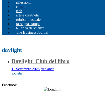
riflessioni
cultura
tech
arte e creatività
rubrica musicale
rassegna stampa
Rubrica di Scienza
The Business Journal
daylight
Daylight_Club del libro
11 Settembre 2025
freelance
società
Facebook