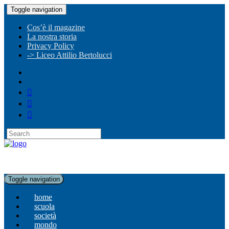
Toggle navigation
Cos’è il magazine
La nostra storia
Privacy Policy
-> Liceo Attilio Bertolucci
Toggle navigation
home
scuola
società
mondo