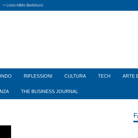
-> Liceo Attilio Bertolucci
ONDO
RIFLESSIONI
CULTURA
TECH
ARTE 
ENZA
THE BUSINESS JOURNAL