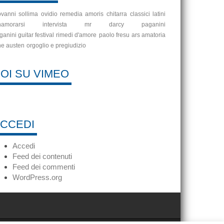
ovanni sollima
ovidio
remedia amoris
chitarra
classici latini
namorarsi
intervista
mr darcy
paganini
ganini guitar festival
rimedi d'amore
paolo fresu
ars amatoria
ne austen
orgoglio e pregiudizio
OI SU VIMEO
CCEDI
Accedi
Feed dei contenuti
Feed dei commenti
WordPress.org