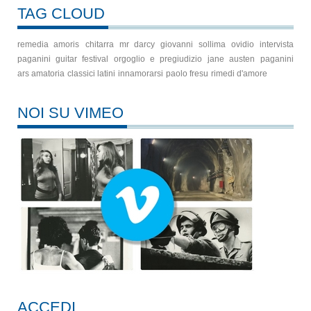
TAG CLOUD
remedia amoris
chitarra
mr darcy
giovanni sollima
ovidio
intervista
paganini guitar festival
orgoglio e pregiudizio
jane austen
paganini
ars amatoria
classici latini
innamorarsi
paolo fresu
rimedi d'amore
NOI SU VIMEO
ACCEDI