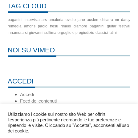
TAG CLOUD
paganini
intervista
ars amatoria
ovidio
jane austen
chitarra
mr darcy
remedia amoris
paolo fresu
rimedi d'amore
paganini guitar festival
innamorarsi
giovanni sollima
orgoglio e pregiudizio
classici latini
NOI SU VIMEO
ACCEDI
Accedi
Feed dei contenuti
Feed dei commenti
WordPress.org
Utilizziamo i cookie sul nostro sito Web per offrirti
l'esperienza più pertinente ricordando le tue preferenze e
ripetendo le visite. Cliccando su "Accetta", acconsenti all'uso
dei cookie.