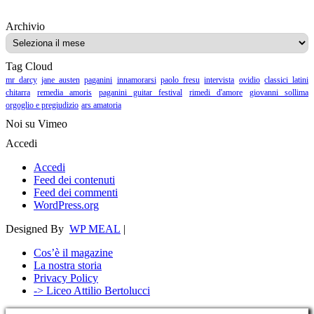
Archivio
Archivio
Tag Cloud
mr darcy
jane austen
paganini
innamorarsi
paolo fresu
intervista
ovidio
classici latini
chitarra
remedia amoris
paganini guitar festival
rimedi d'amore
giovanni sollima
orgoglio e pregiudizio
ars amatoria
Noi su Vimeo
Accedi
Accedi
Feed dei contenuti
Feed dei commenti
WordPress.org
Designed By
WP MEAL
|
Cos’è il magazine
La nostra storia
Privacy Policy
-> Liceo Attilio Bertolucci