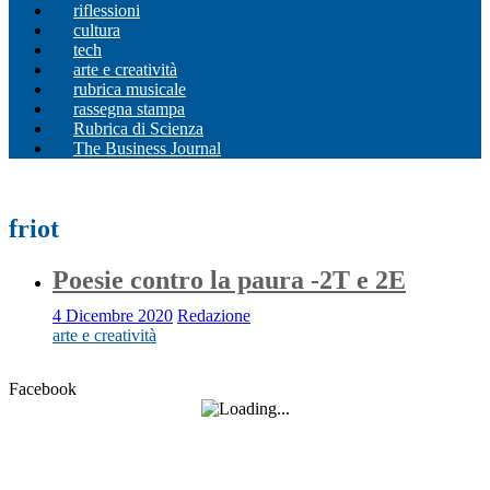
riflessioni
cultura
tech
arte e creatività
rubrica musicale
rassegna stampa
Rubrica di Scienza
The Business Journal
friot
Poesie contro la paura -2T e 2E
4 Dicembre 2020
Redazione
arte e creatività
Facebook