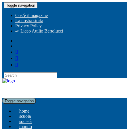
Toggle navigation
Cos’è il magazine
La nostra storia
Privacy Policy
-> Liceo Attilio Bertolucci
Toggle navigation
home
scuola
società
mondo